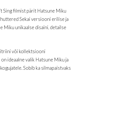
 Sing filmist pärit Hatsune Miku
huttered Sekai versiooni erilise ja
 Miku unikaalse disaini, detailse
riini või kollektsiooni
 on ideaalne valik Hatsune Miku ja
kogujatele. Sobib ka silmapaistvaks