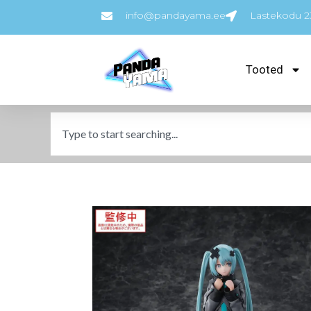
info@pandayama.ee
Lastekodu 23
Tooted