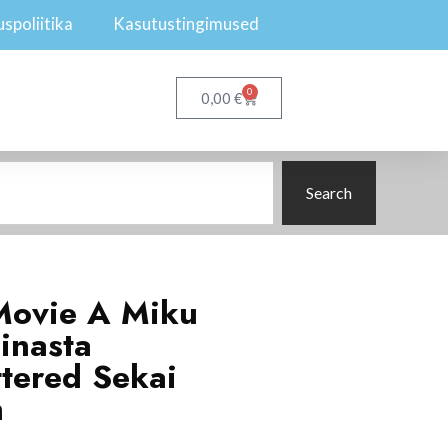
spoliitika
Kasutustingimused
0
€
0,00
Search
 Movie A Miku
inasta
ttered Sekai
m