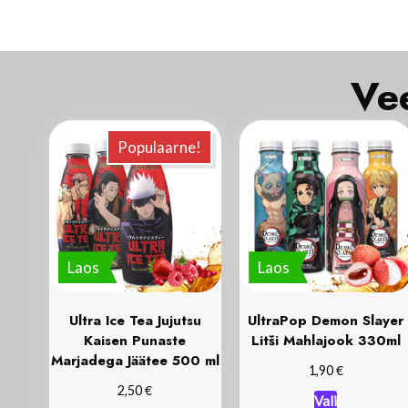
Populaarne!
Laos
Laos
Ultra Ice Tea Jujutsu
UltraPop Demon Slayer
Kaisen Punaste
Litši Mahlajook 330ml
Marjadega Jäätee 500 ml
€
1,90
€
2,50
Vali