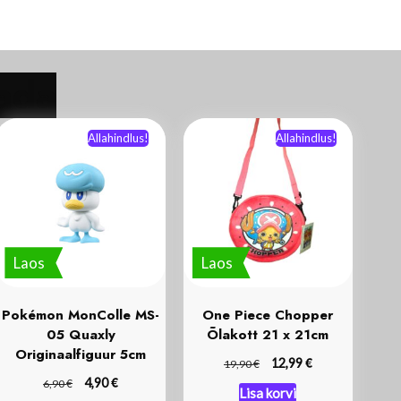
Allahindlus!
Allahindlus!
Laos
Laos
Pokémon MonColle MS-
One Piece Chopper
05 Quaxly
Õlakott 21 x 21cm
Originaalfiguur 5cm
€
€
12,99
19,90
€
€
4,90
6,90
Lisa korvi