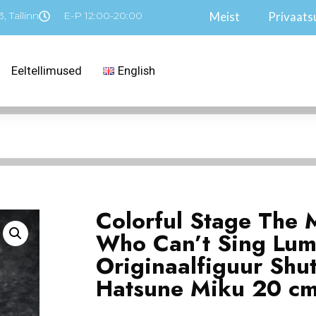
, Tallinn
E-P 12:00-20:00
Meist
Privaatsu
Eeltellimused
English
Colorful Stage The
Who Can’t Sing Lum
Originaalfiguur Shu
Hatsune Miku 20 c