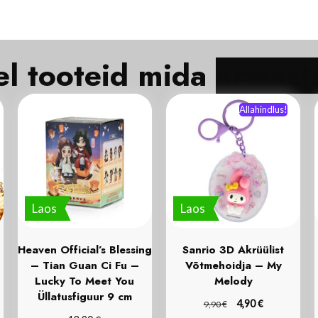
Veel tooteid mida
Allahindlus!
Laos
Laos
Heaven Official’s Blessing
Sanrio 3D Akrüülist
– Tian Guan Ci Fu –
Võtmehoidja – My
Lucky To Meet You
Melody
Üllatusfiguur 9 cm
€
€
4,90
9,90