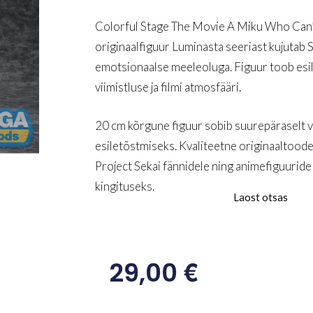
Colorful Stage The Movie A Miku Who Can’t
originaalfiguur Luminasta seeriast kujutab S
emotsionaalse meeleoluga. Figuur toob esile
viimistluse ja filmi atmosfääri.
20 cm kõrgune figuur sobib suurepäraselt vit
esiletõstmiseks. Kvaliteetne originaaltoode
Project Sekai fännidele ning animefiguuride 
kingituseks.
Laost otsas
€
29,00