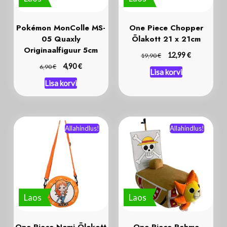
Pokémon MonColle MS-
One Piece Chopper
05 Quaxly
Õlakott 21 x 21cm
Originaalfiguur 5cm
€
€
12,99
19,90
€
€
4,90
6,90
Lisa korvi
Lisa korvi
Allahindlus!
Allahindlus!
Laos
Laos
One Piece Nami Õlakott
One Piece Pehme