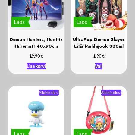
Laos
Laos
Demon Hunters, Huntrix
UltraPop Demon Slayer
Hiirematt 40x90cm
Litši Mahlajook 330ml
€
€
19,90
1,90
Lisa korvi
Vali
Allahindlus!
Allahindlus!
Laos
Laos