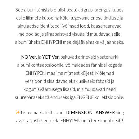
See album tähistab olulist peatükki grupi arengus, tuues
esile liikmete küpsema kõla, tugevama enesekindluse ja
ainulaadse identiteedi. Võimsad lood, kaasahaaravad
meloodiad ja silmapaistvad visuaalid muudavad selle
albumi üheks ENHYPENi meeldejäävaimaks väljaandeks.
NO Ver.
ja
YET Ver.
pakuvad erinevaid vaatenurki
albumi kontseptsioonile, võimaldades fännidel kogeda
ENHYPENi maailma mitmest küljest. Mõlemad
versioonid sisaldavad eksklusiivseid fotosid ja
kogumisväärtusega lisasid, mis muudavad need
suurepäraseks täienduseks iga ENGENE kollektsioonile.
Lisa oma kollektsiooni
DIMENSION : ANSWER
ning
avasta vastused, mida ENHYPEN oma teekonnal otsib!