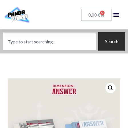
0
€
0,00
Search