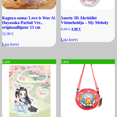
Kaguya-sama: Love is War Ai
Sanrio 3D Akrüülist
Hayasaka Parfait Ver.,
Võtmehoidja – My Melody
originaalfiguur 13 cm
Algne
Praegune
9,90
€
4,90
€
hind
hind
32,00
€
oli:
on:
Lisa korvi
9,90 €.
4,90 €.
Lisa korvi
Laos
Laos