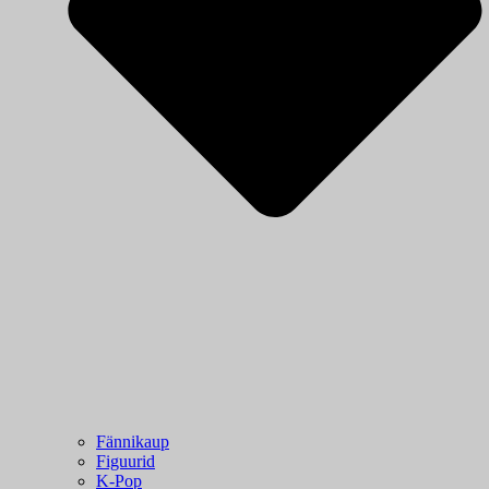
Fännikaup
Figuurid
K-Pop