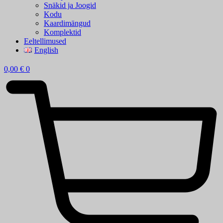
Snäkid ja Joogid
Kodu
Kaardimängud
Komplektid
Eeltellimused
English
0,00
€
0