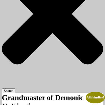
Search
Grandmaster of Demonic
Allahindlus!
Allahindlus!
Allahindlus!