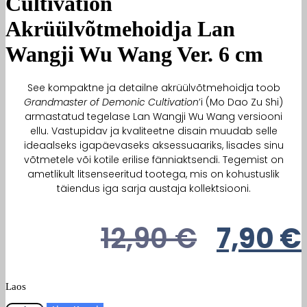
Cultivation
Akrüülvõtmehoidja Lan
Wangji Wu Wang Ver. 6 cm
See kompaktne ja detailne akrüülvõtmehoidja toob
Grandmaster of Demonic Cultivation
’i (Mo Dao Zu Shi)
armastatud tegelase Lan Wangji Wu Wang versiooni
ellu. Vastupidav ja kvaliteetne disain muudab selle
ideaalseks igapäevaseks aksessuaariks, lisades sinu
võtmetele või kotile erilise fänniaktsendi. Tegemist on
ametlikult litsenseeritud tootega, mis on kohustuslik
täiendus iga sarja austaja kollektsiooni.
Algne
12,90
€
7,90
€
Hind
Oli:
Laos