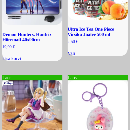
Ultra Ice Tea One Piece
Demon Hunters, Huntrix
Virsiku Jäätee 500 ml
Hiirematt 40x90cm
2,50
€
19,90
€
Sellel
Vali
tootel
Lisa korvi
on
mitu
varianti.
Valikuid
Laos
Laos
saab
teha
tootelehel.