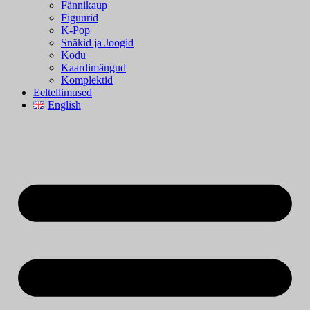
Fännikaup
Figuurid
K-Pop
Snäkid ja Joogid
Kodu
Kaardimängud
Komplektid
Eeltellimused
English