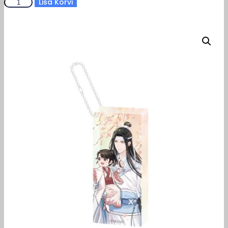
Grandmaster
Lisa Korvi
12,90 €
of
Demonic
Cultivation
Akrüülvõtmehoidja
Lan
Wangji
Wu
Wang
Ver.
6
cm
kogus