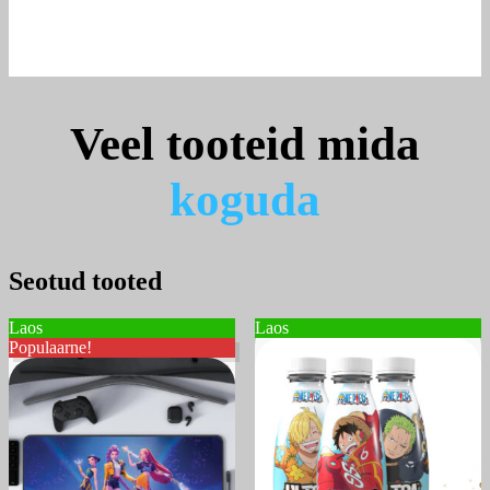
Veel tooteid mida
k
o
g
u
d
a
Seotud tooted
Laos
Laos
Populaarne!