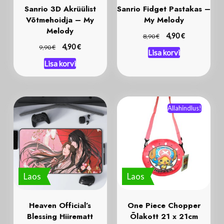
Sanrio 3D Akrüülist
Sanrio Fidget Pastakas –
Võtmehoidja – My
My Melody
Melody
€
€
4,90
8,90
€
€
4,90
9,90
Lisa korvi
Lisa korvi
Allahindlus!
Laos
Laos
Heaven Official’s
One Piece Chopper
Blessing Hiirematt
Õlakott 21 x 21cm