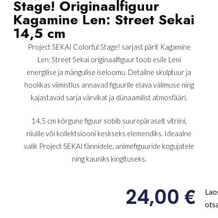
Stage! Originaalfiguur
Kagamine Len: Street Sekai
14,5 cm
Project SEKAI Colorful Stage! sarjast pärit Kagamine
Len: Street Sekai originaalfiguur toob esile Leni
energilise ja mängulise iseloomu. Detailne skulptuur ja
hoolikas viimistlus annavad figuurile elava välimuse ning
kajastavad sarja värvikat ja dünaamilist atmosfääri.
14,5 cm kõrgune figuur sobib suurepäraselt vitriini,
riiulile või kollektsiooni keskseks elemendiks. Ideaalne
valik Project SEKAI fännidele, animefiguuride kogujatele
ning kauniks kingituseks.
€
24,00
Lao
ots