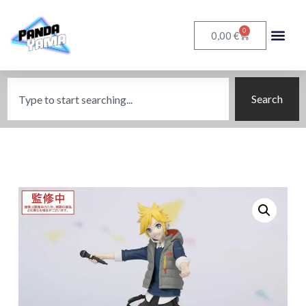
0
€
0,00
Search