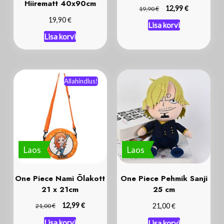
Hiirematt 40x90cm
€
€
12,99
19,90
€
19,90
Lisa korvi
Lisa korvi
Allahindlus!
Laos
Laos
One Piece Nami Õlakott
One Piece Pehmik Sanji
21 x 21cm
25 cm
€
€
€
12,99
21,00
21,00
Lisa korvi
Lisa korvi