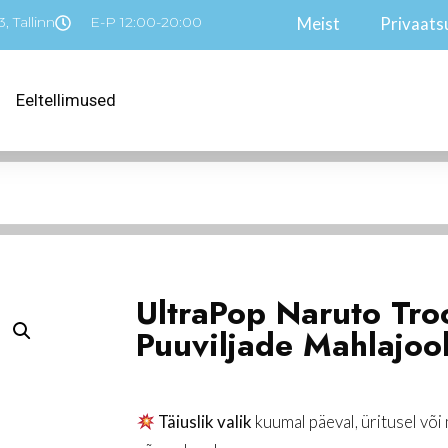
, Tallinn
E-P 12:00-20:00
Meist
Privaatsu
Eeltellimused
UltraPop Naruto Troo
Puuviljade Mahlajo
Täiuslik valik
kuumal päeval, üritusel võ