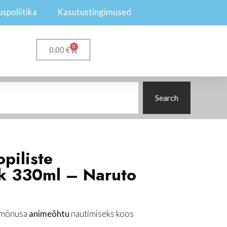
spoliitika
Kasutustingimused
0
€
0,00
Search
piliste
ok 330ml – Naruto
i mõnusa
animeõhtu
nautimiseks koos