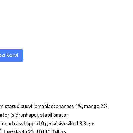
isa Korvi
almistatud puuviljamahlad: ananass 4%, mango 2%,
ator (sidrunhape), stabilisaator
stunud rasvhapped 0 g • süsivesikud 8,8 g •
, Lastekodu 23, 10113 Tallinn.