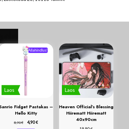
Allahindlus!
Laos
Laos
Sanrio Fidget Pastakas –
Heaven Official’s Blessing
Hello Kitty
Hiirematt Hiirematt
40x90cm
€
€
4,90
8,90
€
19,90