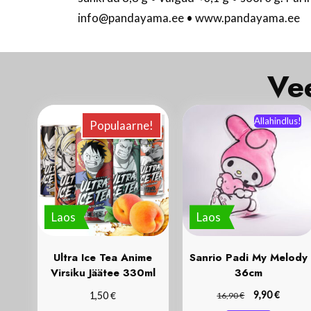
info@pandayama.ee • www.pandayama.ee
Allahindlus!
Populaarne!
Laos
Laos
Ultra Ice Tea Anime
Sanrio Padi My Melody
Virsiku Jäätee 330ml
36cm
€
€
€
9,90
1,50
16,90