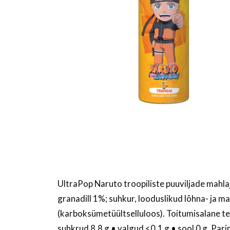
UltraPop Naruto troopiliste puuviljade mahl
granadill 1%; suhkur, looduslikud lõhna- ja ma
(karboksümetüültselluloos). Toitumisalane tea
suhkrud 8,8 g • valgud <0,1 g • sool 0 g. P