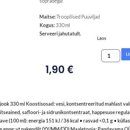
sõpradega!
Maitse:
Troopilised Puuviljad
Kogus:
330 ml
Serveeri jahutatult.
Laos
L
€
1,90
ajook 330 ml Koostisosad: vesi, kontsentreeritud mahlast v
itseained, safloori- ja sidrunikontsentraat, happesuse regula
ve (100 ml): energia 151 kJ / 36 kcal • rasvad <0,1 g • külla
arim enne: vt pakendilt (YY/MM/DD) Maaletooja: Pandayama OÜ