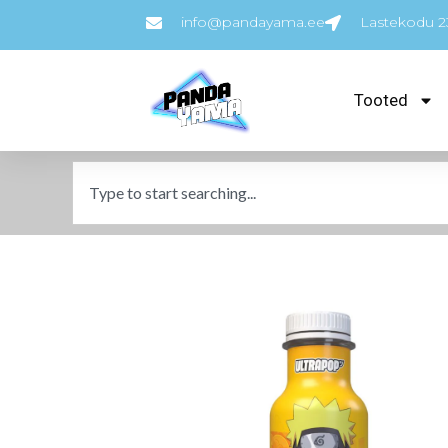
info@pandayama.ee
Lastekodu 23
Tooted