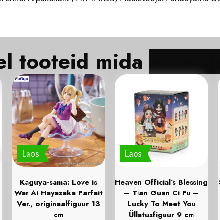
Veel tooteid mida
Laos
Laos
Kaguya-sama: Love is
Heaven Official’s Blessing
War Ai Hayasaka Parfait
– Tian Guan Ci Fu –
Ver., originaalfiguur 13
Lucky To Meet You
cm
Üllatusfiguur 9 cm