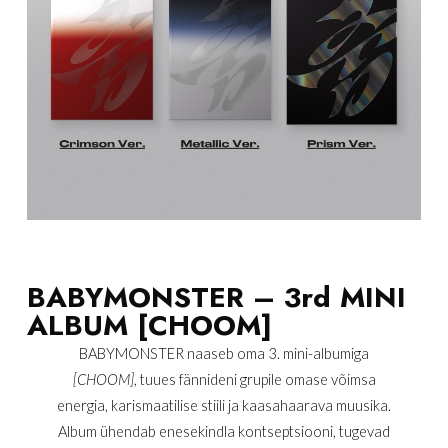
BABYMONSTER – 3rd MINI
ALBUM [CHOOM]
BABYMONSTER naaseb oma 3. mini-albumiga
[CHOOM]
, tuues fännideni grupile omase võimsa
energia, karismaatilise stiili ja kaasahaarava muusika.
Album ühendab enesekindla kontseptsiooni, tugevad