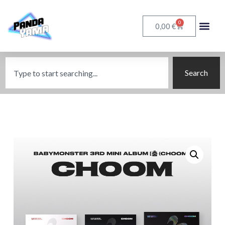
0
€
0,00
Search