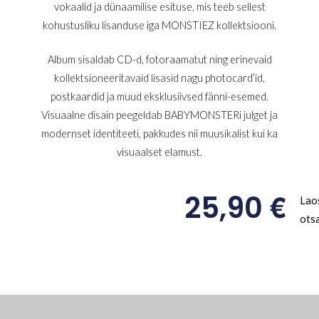
vokaalid ja dünaamilise esituse, mis teeb sellest
kohustusliku lisanduse iga MONSTIEZ kollektsiooni.
Album sisaldab CD-d, fotoraamatut ning erinevaid
kollektsioneeritavaid lisasid nagu photocard’id,
postkaardid ja muud eksklusiivsed fänni-esemed.
Visuaalne disain peegeldab BABYMONSTERi julget ja
modernset identiteeti, pakkudes nii muusikalist kui ka
visuaalset elamust.
€
25,90
Lao
ots