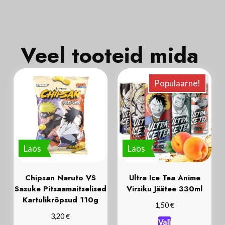
Veel tooteid mida
Populaarne!
Laos
Laos
Chipsan Naruto VS
Ultra Ice Tea Anime
Sasuke Pitsaamaitselised
Virsiku Jäätee 330ml
Kartulikrõpsud 110g
€
1,50
€
3,20
Vali