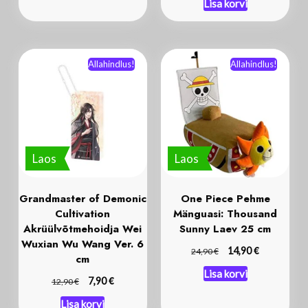
Lisa korvi
Allahindlus!
Allahindlus!
Laos
Laos
Grandmaster of Demonic
One Piece Pehme
Cultivation
Mänguasi: Thousand
Akrüülvõtmehoidja Wei
Sunny Laev 25 cm
Wuxian Wu Wang Ver. 6
€
€
14,90
24,90
cm
Lisa korvi
€
€
7,90
12,90
Lisa korvi