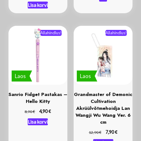
Lisa korvi
Allahindlus!
Allahindlus!
Laos
Laos
Sanrio Fidget Pastakas –
Grandmaster of Demonic
Hello Kitty
Cultivation
Akrüülvõtmehoidja Lan
€
€
4,90
8,90
Wangji Wu Wang Ver. 6
cm
Lisa korvi
€
€
7,90
12,90