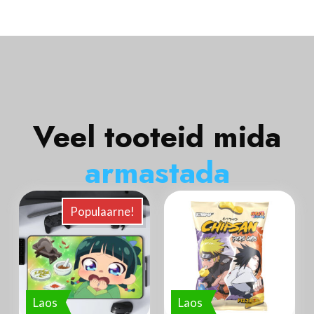
Veel tooteid mida
a
r
m
a
s
t
a
d
a
Populaarne!
Laos
Laos