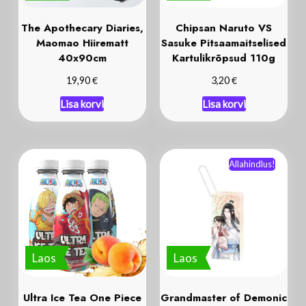
The Apothecary Diaries,
Chipsan Naruto VS
Maomao Hiirematt
Sasuke Pitsaamaitselised
40x90cm
Kartulikrõpsud 110g
€
€
19,90
3,20
Lisa korvi
Lisa korvi
Allahindlus!
Laos
Laos
Ultra Ice Tea One Piece
Grandmaster of Demonic