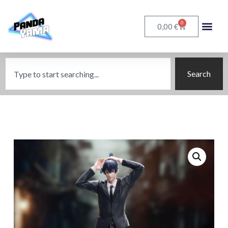
0
€
0,00
Search