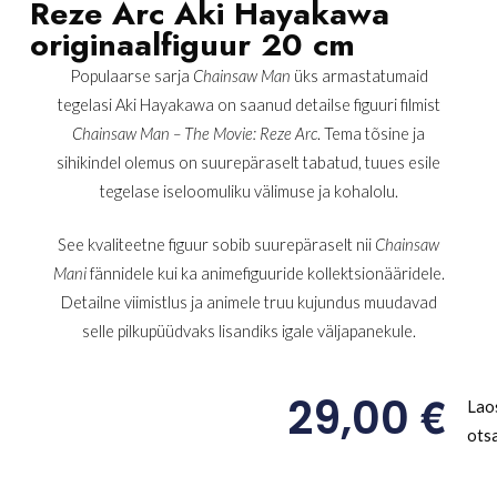
Reze Arc Aki Hayakawa
originaalfiguur 20 cm
Populaarse sarja
Chainsaw Man
üks armastatumaid
tegelasi Aki Hayakawa on saanud detailse figuuri filmist
Chainsaw Man – The Movie: Reze Arc
. Tema tõsine ja
sihikindel olemus on suurepäraselt tabatud, tuues esile
tegelase iseloomuliku välimuse ja kohalolu.
See kvaliteetne figuur sobib suurepäraselt nii
Chainsaw
Mani
fännidele kui ka animefiguuride kollektsionääridele.
Detailne viimistlus ja animele truu kujundus muudavad
selle pilkupüüdvaks lisandiks igale väljapanekule.
€
29,00
Lao
ots