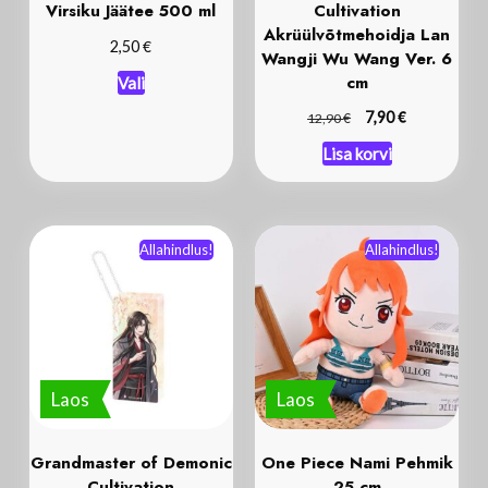
Virsiku Jäätee 500 ml
Cultivation
Akrüülvõtmehoidja Lan
€
2,50
Wangji Wu Wang Ver. 6
cm
Vali
€
€
7,90
12,90
Lisa korvi
Allahindlus!
Allahindlus!
Laos
Laos
Grandmaster of Demonic
One Piece Nami Pehmik
Cultivation
25 cm