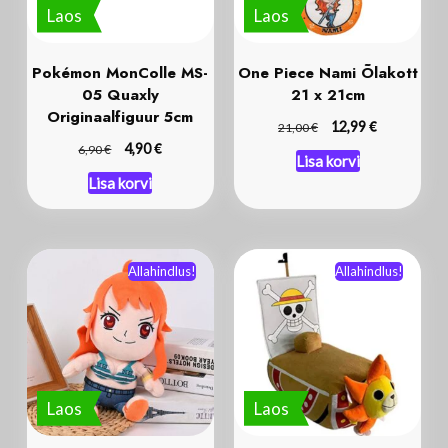
Laos
Laos
Pokémon MonColle MS-
One Piece Nami Õlakott
05 Quaxly
21 x 21cm
Originaalfiguur 5cm
€
€
12,99
21,00
€
€
4,90
6,90
Lisa korvi
Lisa korvi
Allahindlus!
Allahindlus!
Laos
Laos