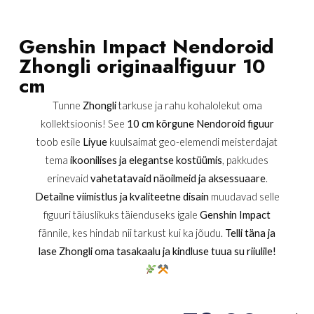
Genshin Impact Nendoroid
Zhongli originaalfiguur 10
cm
Tunne
Zhongli
tarkuse ja rahu kohalolekut oma
kollektsioonis! See
10 cm kõrgune Nendoroid figuur
toob esile
Liyue
kuulsaimat geo-elemendi meisterdajat
tema
ikoonilises ja elegantse kostüümis
, pakkudes
erinevaid
vahetatavaid näoilmeid ja aksessuaare
.
Detailne viimistlus ja kvaliteetne disain
muudavad selle
figuuri täiuslikuks täienduseks igale
Genshin Impact
fännile, kes hindab nii tarkust kui ka jõudu.
Telli täna ja
lase Zhongli oma tasakaalu ja kindluse tuua su riiulile!