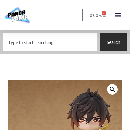
0
€
0,00
Search