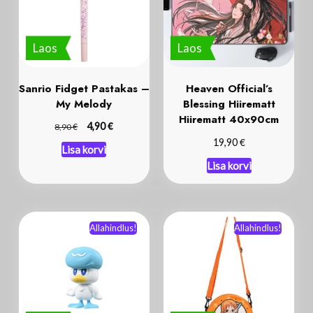
Laos
Laos
Sanrio Fidget Pastakas –
Heaven Official’s
My Melody
Blessing Hiirematt
Hiirematt 40x90cm
€
€
4,90
8,90
€
19,90
Lisa korvi
Lisa korvi
Allahindlus!
Allahindlus!