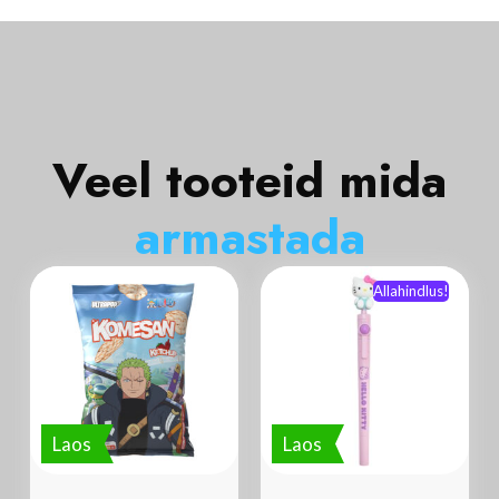
Veel tooteid mida
a
r
m
a
s
t
a
d
a
Allahindlus!
Laos
Laos