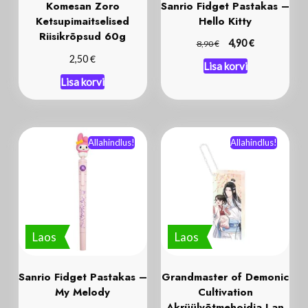
Komesan Zoro
Sanrio Fidget Pastakas –
Ketsupimaitselised
Hello Kitty
Riisikrõpsud 60g
€
€
4,90
8,90
€
2,50
Lisa korvi
Lisa korvi
Allahindlus!
Allahindlus!
Laos
Laos
Sanrio Fidget Pastakas –
Grandmaster of Demonic
My Melody
Cultivation
Akrüülvõtmehoidja Lan