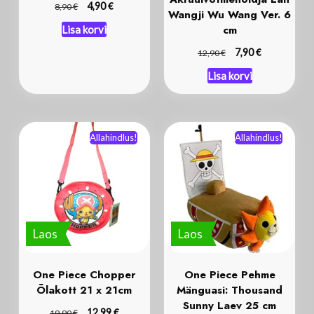
€
€
4,90
8,90
Wangji Wu Wang Ver. 6
cm
Lisa korvi
€
€
7,90
12,90
Lisa korvi
Allahindlus!
Allahindlus!
Laos
Laos
One Piece Chopper
One Piece Pehme
Õlakott 21 x 21cm
Mänguasi: Thousand
Sunny Laev 25 cm
€
€
12,99
19,90