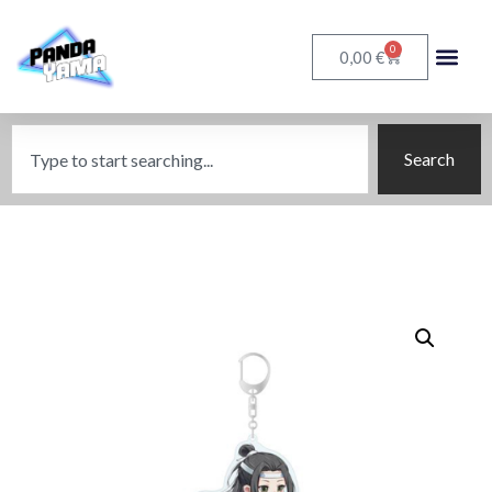
0
€
0,00
Search