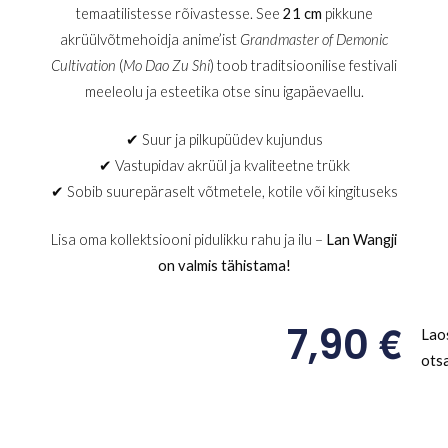
temaatilistesse rõivastesse. See
21 cm
pikkune
akrüülvõtmehoidja anime’ist
Grandmaster of Demonic
Cultivation
(
Mo Dao Zu Shi
) toob traditsioonilise festivali
meeleolu ja esteetika otse sinu igapäevaellu.
✔ Suur ja pilkupüüdev kujundus
✔ Vastupidav akrüül ja kvaliteetne trükk
✔ Sobib suurepäraselt võtmetele, kotile või kingituseks
Lisa oma kollektsiooni pidulikku rahu ja ilu –
Lan Wangji
on valmis tähistama!
€
7,90
Lao
ots