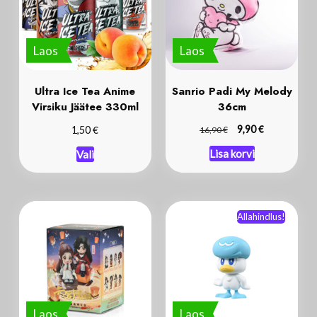
Laos
Laos
Ultra Ice Tea Anime
Sanrio Padi My Melody
Virsiku Jäätee 330ml
36cm
€
€
€
9,90
1,50
16,90
Lisa korvi
Vali
Allahindlus!
Laos
Laos