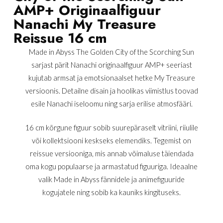
AMP+ Originaalfiguur
Nanachi My Treasure
Reissue 16 cm
Made in Abyss The Golden City of the Scorching Sun
sarjast pärit Nanachi originaalfiguur AMP+ seeriast
kujutab armsat ja emotsionaalset hetke My Treasure
versioonis. Detailne disain ja hoolikas viimistlus toovad
esile Nanachi iseloomu ning sarja erilise atmosfääri.
16 cm kõrgune figuur sobib suurepäraselt vitriini, riiulile
või kollektsiooni keskseks elemendiks. Tegemist on
reissue versiooniga, mis annab võimaluse täiendada
oma kogu populaarse ja armastatud figuuriga. Ideaalne
valik Made in Abyss fännidele ja animefiguuride
kogujatele ning sobib ka kauniks kingituseks.