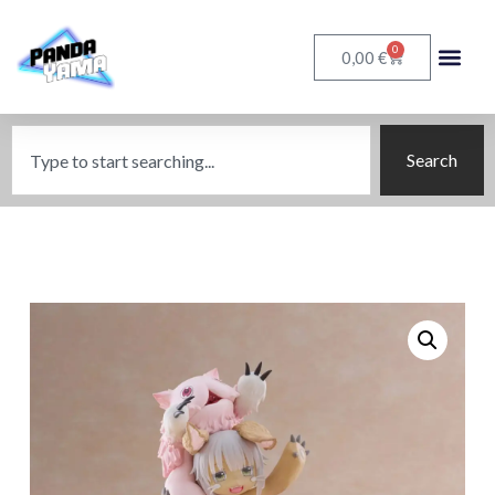
0
€
0,00
Search