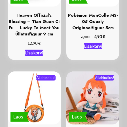
Heaven Official’s
Pokémon MonColle MS-
Blessing – Tian Guan Ci
05 Quaxly
Fu – Lucky To Meet You
Originaalfiguur 5cm
Üllatusfiguur 9 cm
€
€
4,90
6,90
€
12,90
Lisa korvi
Lisa korvi
Allahindlus!
Allahindlus!
Laos
Laos
One Piece Nami Õlakott
One Piece Nami Pehmik
21 x 21cm
25 cm