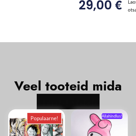
€
29,00
Lao
ots
Veel tooteid mida
Allahindlus!
Populaarne!