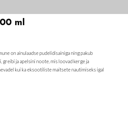
500 ml
mune on ainulaadse pudelidisainiga ning pakub
 greibi ja apelsini noote, mis loovad kerge ja
evadel kui ka eksootiliste maitsete nautimiseks igal