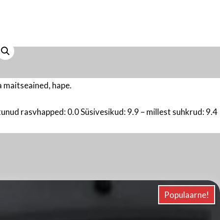
ja maitseained, hape.
unud rasvhapped: 0.0 Süsivesikud: 9.9 – millest suhkrud: 9.4
d
a
Populaarne!