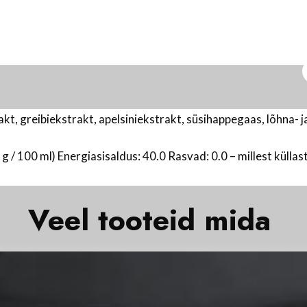
akt, greibiekstrakt, apelsiniekstrakt, süsihappegaas, lõhna- 
 100 ml) Energiasisaldus: 40.0 Rasvad: 0.0 – millest küllast
eel tooteid mida
k
o
g
u