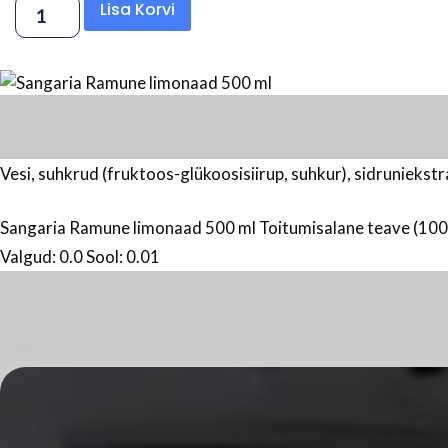
Sangaria
Lisa Korvi
Ramune
limonaad
500
ml
kogus
Vesi, suhkrud (fruktoos-glükoosisiirup, suhkur), sidruniekstr
Sangaria Ramune limonaad 500 ml Toitumisalane teave (100 g /
Valgud: 0.0 Sool: 0.01
V