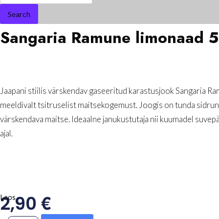
Search
Sangaria Ramune limonaad 
Jaapani stiilis värskendav gaseeritud karastusjook Sangaria Ra
meeldivalt tsitruselist maitsekogemust. Joogis on tunda sidruni,
värskendava maitse. Ideaalne janukustutaja nii kuumadel suvepä
ajal.
€
2,90
Laos