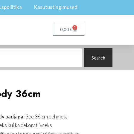
spoliitika
Kasutustingimused
0
€
0,00
Search
ody 36cm
y padjaga
! See 36 cm pehme ja
eks kui ka dekoratiivseks
lik nägu toob ruumi rõõmu ja soojuse.