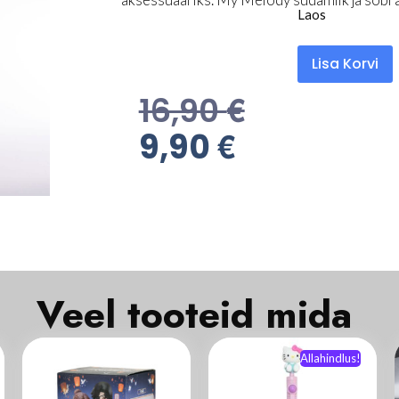
Laos
Lisa Korvi
€
16,90
€
9,90
Veel tooteid mida
k
Allahindlus!