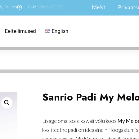
, Tallinn
E-P 12:00-20:00
Meist
Privaatsu
Eeltellimused
English
Sanrio Padi My Mel
Lisage oma toale kawaii võlu koos
My Melod
kvaliteetne padi on ideaalne nii lõõgastumis
aksessuaariks. My Melody südamlik ja sõbra