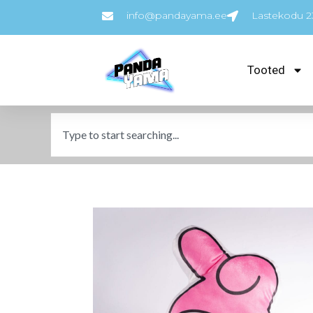
info@pandayama.ee
Lastekodu 23
Tooted