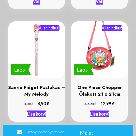
Vali
Vali
Allahindlus!
Allahindlus!
Laos
Laos
Sanrio Fidget Pastakas –
One Piece Chopper
My Melody
Õlakott 21 x 21cm
€
€
€
4,90
€
12,99
8,90
19,90
Lisa korvi
Lisa korvi
info@pandayama.ee
Meist