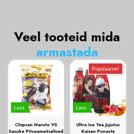
Veel tooteid mida
a
r
m
a
s
t
a
d
a
Populaarne!
Laos
Laos
Chipsan Naruto VS
Ultra Ice Tea Jujutsu
Sasuke Pitsaamaitselised
Kaisen Punaste