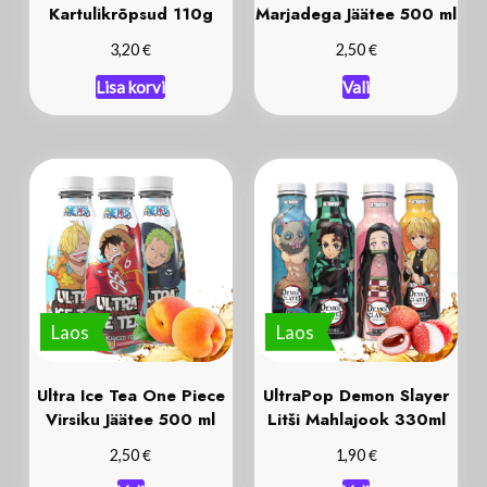
Kartulikrõpsud 110g
Marjadega Jäätee 500 ml
€
€
3,20
2,50
Lisa korvi
Vali
Laos
Laos
Ultra Ice Tea One Piece
UltraPop Demon Slayer
Virsiku Jäätee 500 ml
Litši Mahlajook 330ml
€
€
2,50
1,90