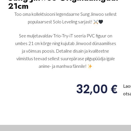
21cm
Too oma kollektsiooni legendaarne Sung Jinwoo sellest
populaarsest Solo Leveling sarjast!
See muljetavaldav Trio-Try-iT seeria PVC figuur on
umbes 21 cm kõrge ning kujutab Jinwood dünaamilises
ja võimsas poosis. Detailne disain ja kvaliteetne
viimistlus teevad sellest suurepärase pilgupüüdja igale
anime- ja manhwa fännile!
€
32,00
Lao
ots