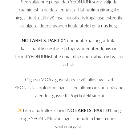
See väljaanne peegeldab YEONJUNi soovi väljuda
raamidest ja näidata ennast artistina ilma piirangute
ning siltideta. Läbi võimsa muusika, isikupärase esteetika
ja julgete ideede avaneb kuulajatele tema uus külg.
NO LABELS: PART 01
ühendab kaasaegse kõla,
karismaatilise esituse ja tugeva identiteedi, mis on
teinud YEONJUNist ühe oma põlvkonna silmapaistvaima
artisti.
Olgu sa MOA algusest peale või alles avastad
YEONJUNi soololoomingut – see album on suurepärane
täiendus igasse K-Popi kollektsiooni.
Lisa oma kollektsiooni
NO LABELS: PART 01
ning
koge YEONJUNi loomingulist maailma täiesti uuest
vaatenurgast!