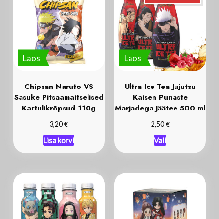
Laos
Laos
Chipsan Naruto VS
Ultra Ice Tea Jujutsu
Sasuke Pitsaamaitselised
Kaisen Punaste
Kartulikrõpsud 110g
Marjadega Jäätee 500 ml
€
€
3,20
2,50
Lisa korvi
Vali