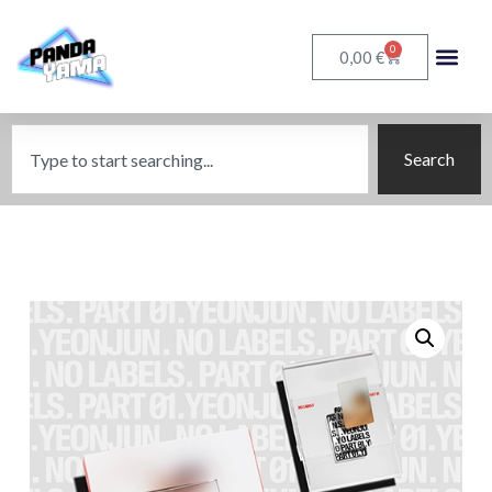
0
€
0,00
Search