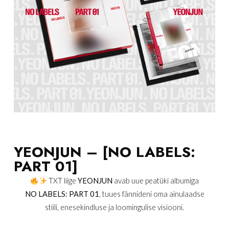
YEONJUN – [NO LABELS:
PART 01]
TXT liige
YEONJUN
avab uue peatüki albumiga
NO LABELS: PART 01
, tuues fännideni oma ainulaadse
stiili, enesekindluse ja loomingulise visiooni.