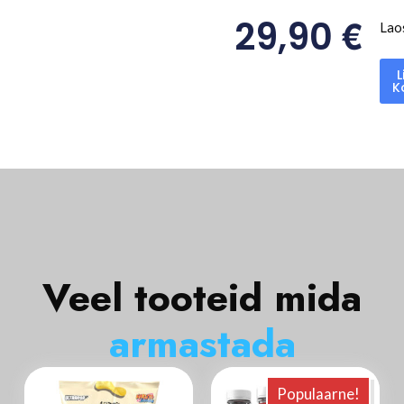
€
29,90
Lao
L
K
Veel tooteid mida
a
r
m
a
s
t
a
d
a
Populaarne!