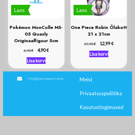
Laos
Laos
Pokémon MonColle MS-
One Piece Robin Õlakott
05 Quaxly
21 x 21cm
Originaalfiguur 5cm
€
€
12,99
19,90
€
€
4,90
6,90
Lisa korvi
Lisa korvi
info@pandayama.ee
Meist
Privaatsuspoliitika
Kasutustingimused