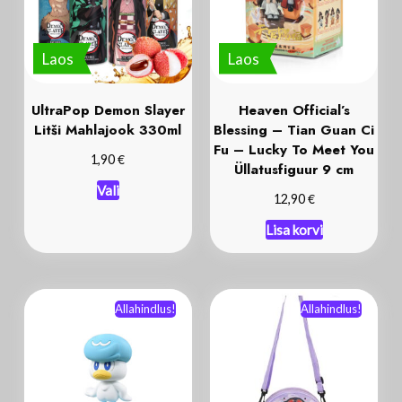
Laos
Laos
UltraPop Demon Slayer
Heaven Official’s
Litši Mahlajook 330ml
Blessing – Tian Guan Ci
Fu – Lucky To Meet You
€
1,90
Üllatusfiguur 9 cm
Vali
€
12,90
Lisa korvi
Allahindlus!
Allahindlus!