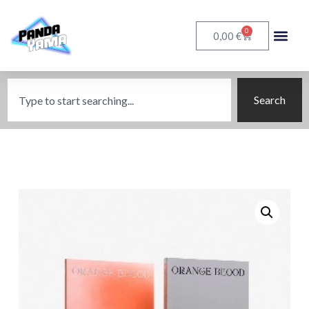
0
€
0,00
Search