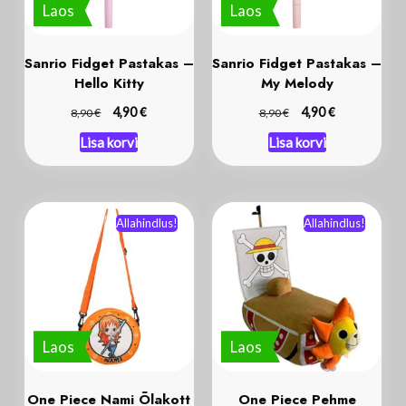
Laos
Laos
Sanrio Fidget Pastakas –
Sanrio Fidget Pastakas –
Hello Kitty
My Melody
€
€
€
4,90
€
4,90
8,90
8,90
Lisa korvi
Lisa korvi
Allahindlus!
Allahindlus!
Laos
Laos
One Piece Nami Õlakott
One Piece Pehme