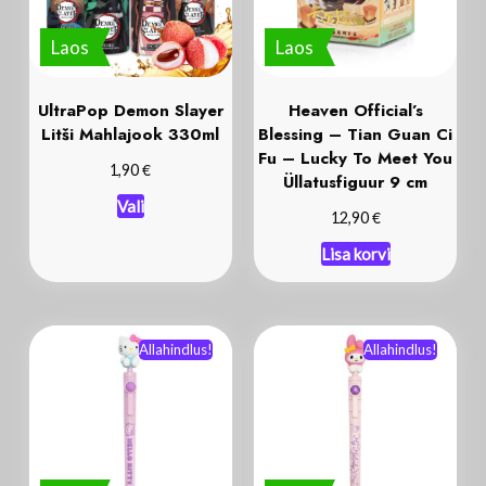
Laos
Laos
UltraPop Demon Slayer
Heaven Official’s
Litši Mahlajook 330ml
Blessing – Tian Guan Ci
Fu – Lucky To Meet You
€
1,90
Üllatusfiguur 9 cm
Vali
€
12,90
Lisa korvi
Allahindlus!
Allahindlus!