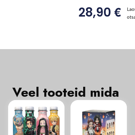
€
28,90
Lao
ots
Veel tooteid mida