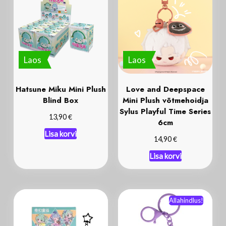
Laos
Laos
Hatsune Miku Mini Plush
Love and Deepspace
Blind Box
Mini Plush võtmehoidja
Sylus Playful Time Series
€
13,90
6cm
Lisa korvi
€
14,90
Lisa korvi
Allahindlus!