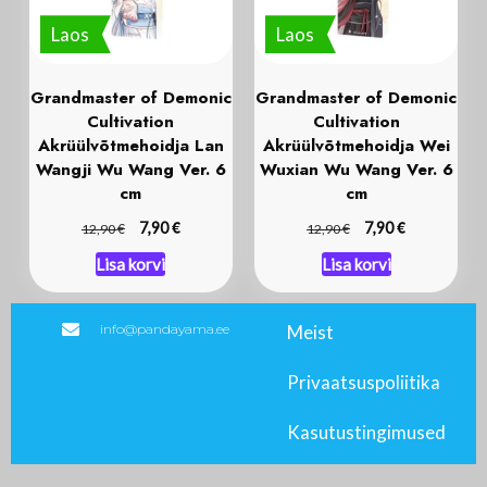
Laos
Laos
Grandmaster of Demonic
Grandmaster of Demonic
Cultivation
Cultivation
Akrüülvõtmehoidja Lan
Akrüülvõtmehoidja Wei
Wangji Wu Wang Ver. 6
Wuxian Wu Wang Ver. 6
cm
cm
€
€
€
7,90
€
7,90
12,90
12,90
Lisa korvi
Lisa korvi
info@pandayama.ee
Meist
Privaatsuspoliitika
Kasutustingimused