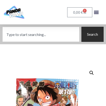
0
€
0,00
Search