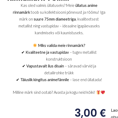
Kas oled valmis üllatuseks? Meie
üllatus anime
rinnamärk
toob su kollektsiooni põnevust ja rõõmu! Iga
märk on
suure 75mm diameetriga
, kvaliteetsest
metallist ning vastupidav – ideaalne igapäevaseks
kandmiseks või kaunistuseks.
Miks valida meie rinnamärk?
✔
Kvaliteetne ja vastupidav
– tugev metallist
konstruktsioon
✔
Vapustavalt ilus disain
– säravad värvid ja
detailirohke trükk
✔
Täiuslik kingitus animefännile
– lase end üllatada!
Milline märk sind ootab? Avasta ja kogu neid kõiki!
€
3,00
Lao
ots