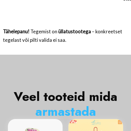
Tähelepanu!
Tegemist on
üllatustootega
– konkreetset
tegelast või pilti valida ei saa.
Veel tooteid mida
a
r
m
a
s
t
a
d
a