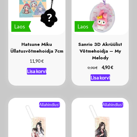
Laos
Laos
Hatsune Miku
Sanrio 3D Akrüülist
Üllatusvõtmehoidja 7cm
Võtmehoidja – My
Melody
€
11,90
€
€
4,90
9,90
Lisa korvi
Lisa korvi
Allahindlus!
Allahindlus!