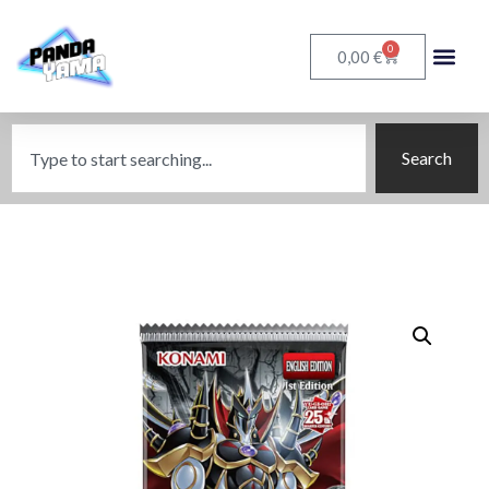
0
€
0,00
Search