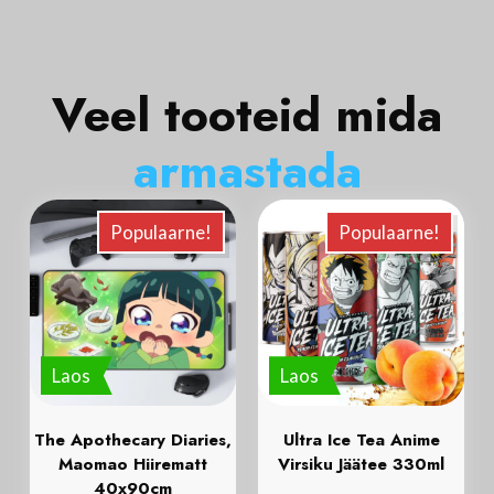
Veel tooteid mida
a
r
m
a
s
t
a
d
a
Populaarne!
Populaarne!
Laos
Laos
The Apothecary Diaries,
Ultra Ice Tea Anime
Maomao Hiirematt
Virsiku Jäätee 330ml
40x90cm