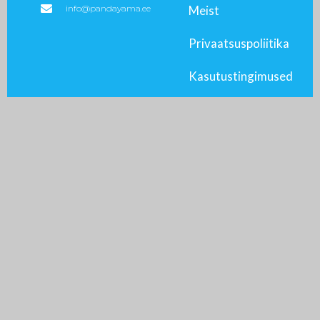
info@pandayama.ee
Meist
Privaatsuspoliitika
Kasutustingimused