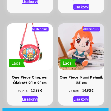
Lisa korvi
Lisa korvi
Allahindlus!
Allahindlus!
Laos
Laos
One Piece Chopper
One Piece Nami Pehmik
Õlakott 21 x 21cm
25 cm
€
€
€
12,99
€
14,90
19,90
21,00
Lisa korvi
Lisa korvi