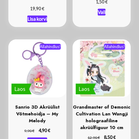
€
1,50
€
19,90
Vali
Lisa korvi
Allahindlus!
Allahindlus!
Laos
Laos
Sanrio 3D Akrüülist
Grandmaster of Demonic
Võtmehoidja – My
Cultivation Lan Wangji
Melody
holograafiline
akrüülfiguur 10 cm
€
€
4,90
9,90
€
€
8,50
12,90