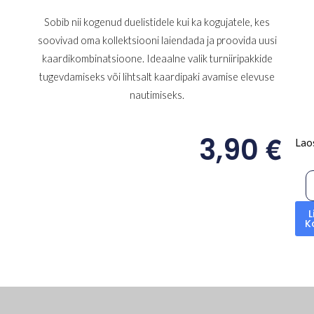
Sobib nii kogenud duelistidele kui ka kogujatele, kes
soovivad oma kollektsiooni laiendada ja proovida uusi
kaardikombinatsioone. Ideaalne valik turniiripakkide
tugevdamiseks või lihtsalt kaardipaki avamise elevuse
nautimiseks.
€
3,90
Lao
L
K